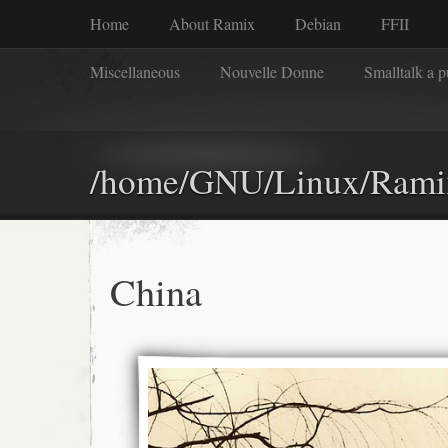
Home
About Ramix
Debian
FFII
Miscellaneous
Nouvelle Donne
Smalltalk a 
/home/GNU/Linux/Rami
China