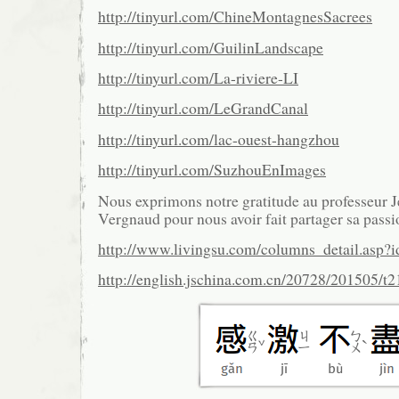
http://tinyurl.com/ChineMontagnesSacrees
http://tinyurl.com/GuilinLandscape
http://tinyurl.com/La-riviere-LI
http://tinyurl.com/LeGrandCanal
http://tinyurl.com/lac-ouest-hangzhou
http://tinyurl.com/SuzhouEnImages
Nous exprimons notre gratitude au professeur 
Vergnaud pour nous avoir fait partager sa passi
http://www.livingsu.com/columns_detail.asp?
http://english.jschina.com.cn/20728/201505/t